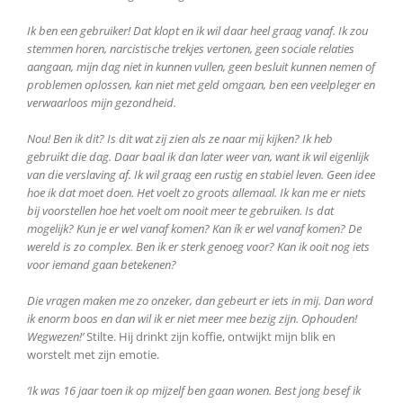
Ik ben een gebruiker! Dat klopt en ik wil daar heel graag vanaf. Ik zou
stemmen horen, narcistische trekjes vertonen, geen sociale relaties
aangaan, mijn dag niet in kunnen vullen, geen besluit kunnen nemen of
problemen oplossen, kan niet met geld omgaan, ben een veelpleger en
verwaarloos mijn gezondheid.
Nou! Ben ik dit? Is dit wat zij zien als ze naar mij kijken? Ik heb
gebruikt die dag. Daar baal ik dan later weer van, want ik wil eigenlijk
van die verslaving af. Ik wil graag een rustig en stabiel leven. Geen idee
hoe ik dat moet doen. Het voelt zo groots allemaal. Ik kan me er niets
bij voorstellen hoe het voelt om nooit meer te gebruiken. Is dat
mogelijk? Kun je er wel vanaf komen? Kan ík er wel vanaf komen? De
wereld is zo complex. Ben ik er sterk genoeg voor? Kan ik ooit nog iets
voor iemand gaan betekenen?
Die vragen maken me zo onzeker, dan gebeurt er iets in mij. Dan word
ik enorm boos en dan wil ik er niet meer mee bezig zijn. Ophouden!
Wegwezen!’
Stilte. Hij drinkt zijn koffie, ontwijkt mijn blik en
worstelt met zijn emotie.
‘Ik was 16 jaar toen ik op mijzelf ben gaan wonen. Best jong besef ik