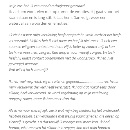
‘Mijn zus heb ik een moedersdagkaart gestuurd.’
Ik zie hem worstelen met opkomende emoties. Hij gaat voor het
raam staan en is lang stil. Ik laat hem. Dan volgt weer een
waterval aan woorden en emoties.
‘Ik zie best wat mijn verslaving heeft aangericht. Welk verdriet het heeft
veroorzaakt. Liefdes heb ik niet meer en hoef ik niet meer. Ik heb een
zoon en wil geen contact met hem. Hij is beter af zonder mij. Ik kan
toch niet voor hem zorgen. Kan amper voor mezelf zorgen. En toch
heeft hij laatst contact opgenomen met de woongroep. Ik heb niet
gevraagd waarom…………..
Wat wil hij toch van mij!?
Ik heb veel verprutst, eigen ruiten in gegooid……………………nee, het is
mijn verslaving die veel heeft verprutst. Ik haal dat nogal eens door
elkaar, heel verwarrend. Ik word regelmatig op mijn verslaving
aangesproken, maar ik ben meer dan dat.
Als ik nu naar mezelf kijk, zie ik wat mijn begeleiders bij het onderzoek
hebben gezien. Een verslaafde met weinig vaardigheden die alleen op
zichzelf is gericht. En dat terwijl ik vroeger veel meer kon. Ik had
humor, wist mensen bij elkaar te brengen, kon met mijn handen