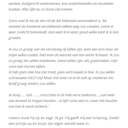
werken, doelgericht ondernemen, kon onderhandelen en resultaten
boeken. Alles lijkt nu zo dood van binnen.
Soms voel ik me als een struik die helemaal overwoekerd is. Als
iemand de bovenste verstikkende takken weg zou snoeien, zodat er
weer zonlicht binnenvalt, dan weet ik in ieder geval welke kant ik in kan
groeien.
Ik zou zo graag van die verslaving af willen zijn, even een arm door de
mijne willen voelen, heel even de warmte van een ander lichaam. Ik zou
zo graag iets willen betekenen, zinvol willen zijn, iets goedmaken, mijn
zoon aan durven kijken.
Ik heb geen idee hoe dat moet, geen vertrouwen in hoe. Ik zou willen
schreeuwen HELP mij! Maar dat doen ze al en ook op manieren die
ikzelf graag anders zou willen.
Ik hoop….. ooit ……..misschien in de hele verre toekomst…..ooit weer
van iemand te mogen houden….al lijkt soms wel zo, maar het houden
van ben ik nooit verleerd.’
Ineens staat hij op en zegt: ‘
Ik ga.
’ Hij geeft mij een knipoog, steekt
een jointje op en loopt zijn eigen wereld weer in.