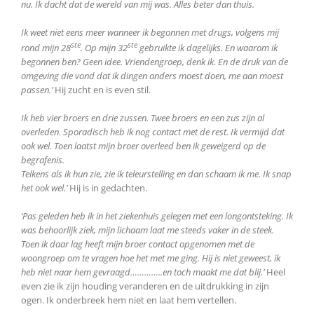
nu. Ik dacht dat de wereld van mij was. Alles beter dan thuis.
Ik weet niet eens meer wanneer ik begonnen met drugs, volgens mij
ste
ste
rond mijn 28
. Op mijn 32
gebruikte ik dagelijks. En waarom ik
begonnen ben? Geen idee. Vriendengroep, denk ik. En de druk van de
omgeving die vond dat ik dingen anders moest doen, me aan moest
passen.’
Hij zucht en is even stil.
Ik heb vier broers en drie zussen. Twee broers en een zus zijn al
overleden. Sporadisch heb ik nog contact met de rest. Ik vermijd dat
ook wel. Toen laatst mijn broer overleed ben ik geweigerd op de
begrafenis.
Telkens als ik hun zie, zie ik teleurstelling en dan schaam ik me. Ik snap
het ook wel.’
Hij is in gedachten.
‘Pas geleden heb ik in het ziekenhuis gelegen met een longontsteking. Ik
was behoorlijk ziek, mijn lichaam laat me steeds vaker in de steek.
Toen ik daar lag heeft mijn broer contact opgenomen met de
woongroep om te vragen hoe het met me ging. Hij is niet geweest, ik
heb niet naar hem gevraagd…………..en toch maakt me dat blij.’
Heel
even zie ik zijn houding veranderen en de uitdrukking in zijn
ogen. Ik onderbreek hem niet en laat hem vertellen.