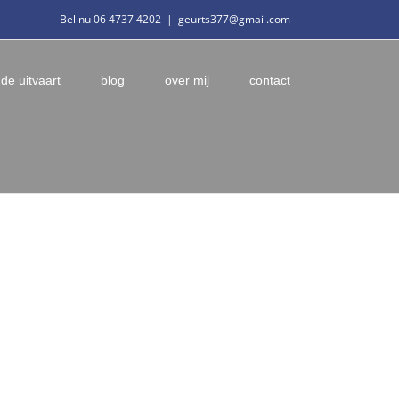
Bel nu 06 4737 4202
|
geurts377@gmail.com
 de uitvaart
blog
over mij
contact