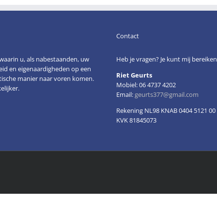
Contact
n waarin u, als nabestaanden, uw
Heb je vragen? Je kunt mij bereike
heid en eigenaardigheden op een
Riet Geurts
istische manier naar voren komen.
Mobiel: 06 4737 4202
lijker.
Email:
geurts377@gmail.com
Rekening NL98 KNAB 0404 5121 00
KVK 81845073