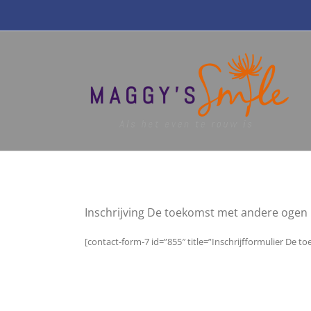
Ga
naar
inhoud
Inschrijving De toekomst met andere ogen
[contact-form-7 id=”855″ title=”Inschrijfformulier De 