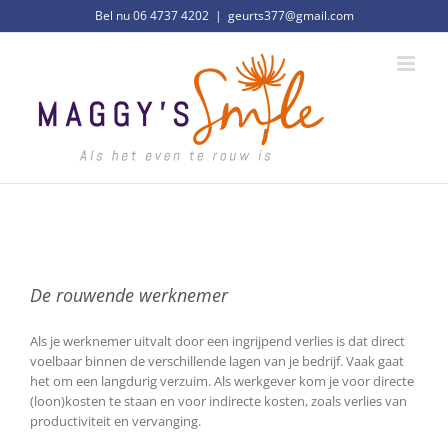
Ga
Bel nu 06 4737 4202
|
geurts377@gmail.com
naar
inhoud
De rouwende werknemer
Als je werknemer uitvalt door een ingrijpend verlies is dat direct
voelbaar binnen de verschillende lagen van je bedrijf. Vaak gaat
het om een langdurig verzuim. Als werkgever kom je voor directe
(loon)kosten te staan en voor indirecte kosten, zoals verlies van
productiviteit en vervanging.