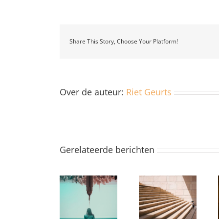
Share This Story, Choose Your Platform!
Over de auteur:
Riet Geurts
Gerelateerde berichten
Le courage et
Misschien in de
Kom zitten,
la volonté
toekomst
mijn zoon
étaient sa