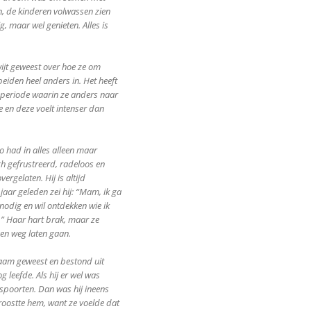
n, de kinderen volwassen zien
, maar wel genieten. Alles is
wijt geweest over hoe ze om
eiden heel anders in. Het heeft
 periode waarin ze anders naar
ie en deze voelt intenser dan
o had in alles alleen maar
h gefrustreerd, radeloos en
vergelaten. Hij is altijd
jaar geleden zei hij: “Mam, ik ga
 nodig en wil ontdekken wie ik
ijf.” Haar hart brak, maar ze
gen weg laten gaan.
zaam geweest en bestond uit
 leefde. Als hij er wel was
aspoorten. Dan was hij ineens
troostte hem, want ze voelde dat