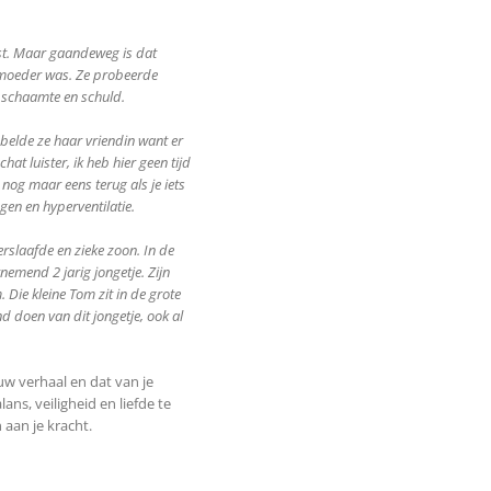
est. Maar gaandeweg is dat
e moeder was. Ze probeerde
e schaamte en schuld.
elde ze haar vriendin want er
at luister, ik heb hier geen tijd
 nog maar eens terug als je iets
ngen en hyperventilatie.
erslaafde en zieke zoon. In de
nemend 2 jarig jongetje. Zijn
 Die kleine Tom zit in de grote
nd doen van dit jongetje, ook al
uw verhaal en dat van je
ns, veiligheid en liefde te
aan je kracht.