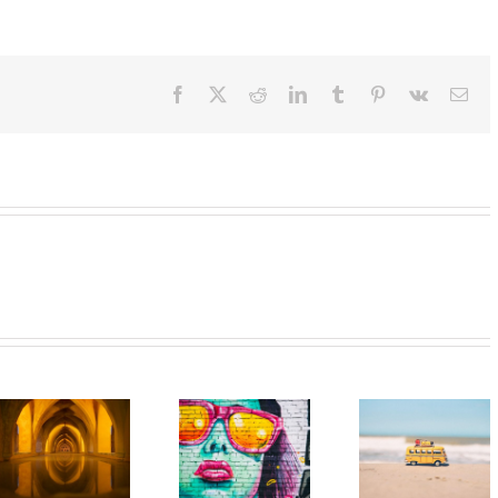
Facebook
X
Reddit
LinkedIn
Tumblr
Pinterest
Vk
E-
mail
Een pijnlijk
De keuze van
misverstand
Roos
over rouw