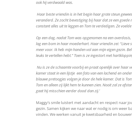
ook hij verdwaald was.
Haar beste vriendin is in het begin haar grote steun gewe
veranderd. Ze zocht bevestiging bij haar dat ze een goed
constant alles uit te leggen en Tom te verdedigen. Ze voeld
Op een dag, nadat Tom was opgenomen na een overdosis, b
lag een bom in haar moederhart. Haar vriendin zei: “Lieve sch
meer voor. Ik heb mijn handen vol aan mijn eigen gezin. Bel
leuks te vertellen hebt.” Toen is ze ingestort met hartkloppi
Nu is ze de schaamte voorbij en praat openlijk over haar v
kamer staat in een lijstje een foto van een lachend en onder
blauwe pretoogjes volgen je door de hele kamer. Dat is Tom.
Tom en alleen zij lijkt hem te kunnen zien. Nooit zal ze afsta
gaat hij misschien eerder dood dan zij.’
Maggy’s smile luistert met aandacht en respect naar jo
gezin. Samen kijken we naar wat er nodig is om weer bala
vinden. We werken vanuit je kwetsbaarheid en bouwen 