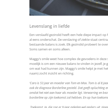
Levenslang in liefde
Een verslaafd gezinslid heeft een hele diepe impact op 
al eens onderschat. De verslaving of ziekte staat centra
bestaande balans is zoek. Elk gezinslid probeert te over
Soms samen en soms alleen.
Maggy’s smile weet hoe complex de gevoelens in deze si
moeilijk is om een nieuwe balans te vinden in jezelf, je g
om wat had kunnen zijn. Maggy’s smile helpt je met het 
naam) zocht inzicht en richting.
‘Caro is 53 jaar en moeder van Tom en Max. Tom is al 8 jaar
ook de diagnose Borderline gesteld. Dat geeft opluchting en
omdat het niet aan haar als moeder ligt. Verwarring en be
borderline op zijn toekomst zal hebben. En op hun toekoms
Toekomst. Ja, die zag er 9 jaar geleden wel anders uit. 