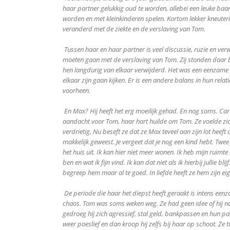
haar partner gelukkig oud te worden, allebei een leuke baa
worden en met kleinkinderen spelen. Kortom lekker kneuterig
veranderd met de ziekte en de verslaving van Tom.
Tussen haar en haar partner is veel discussie, ruzie en ver
moeten gaan met de verslaving van Tom. Zij stonden daar b
hen langdurig van elkaar verwijderd. Het was een eenzame
elkaar zijn gaan kijken. Er is een andere balans in hun relat
voorheen.
En Max? Hij heeft het erg moeilijk gehad. En nog soms. Car
aandacht voor Tom, haar hart huilde om Tom. Ze voelde zic
verdrietig. Nu beseft ze dat ze Max teveel aan zijn lot heeft o
makkelijk geweest. Je vergeet dat je nog een kind hebt. Twee 
het huis uit. Ik kan hier niet meer wonen. Ik heb mijn ruimte
ben en wat ík fijn vind. Ik kan dat niet als ik hierbij jullie bl
begreep hem maar al te goed. In liefde heeft ze hem zijn ei
De periode die haar het diepst heeft geraakt is intens een
chaos. Tom was soms weken weg. Ze had geen idee of hij nog
gedroeg hij zich agressief, stal geld, bankpassen en hun p
weer poeslief en dan kroop hij zelfs bij haar op schoot. Ze 