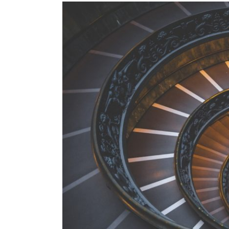
Bekijk
grotere
afbeelding