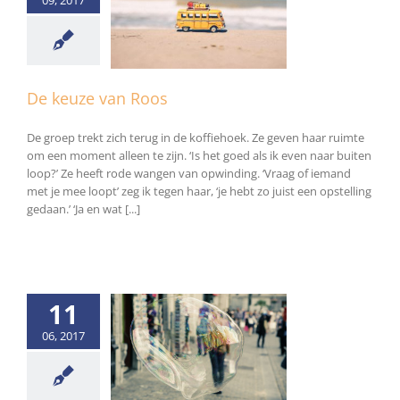
euze van Roos
Algemeen
De keuze van Roos
De groep trekt zich terug in de koffiehoek. Ze geven haar ruimte
om een moment alleen te zijn. ‘Is het goed als ik even naar buiten
loop?’ Ze heeft rode wangen van opwinding. ‘Vraag of iemand
met je mee loopt’ zeg ik tegen haar, ‘je hebt zo juist een opstelling
gedaan.’ ‘Ja en wat [...]
11
06, 2017
t niemand mij ooit
verteld
Algemeen