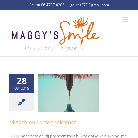
Ga
Bel nu 06 4737 4202
|
geurts377@gmail.com
naar
inhoud
28
08, 2019
en in de toekomst
Algemeen
Misschien in de toekomst
Ik kijk naar hem en hij probeert mijn blik te ontwijken. Ik voel me