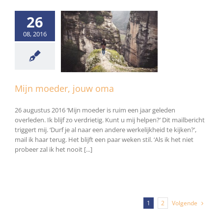
26
08, 2016
oeder, jouw oma
Algemeen
Mijn moeder, jouw oma
26 augustus 2016 ‘Mijn moeder is ruim een jaar geleden
overleden. Ik blijf zo verdrietig. Kunt u mij helpen?’ Dit mailbericht
triggert mij. ‘Durf je al naar een andere werkelijkheid te kijken?’,
mail ik haar terug. Het blijft een paar weken stil. ‘Als ik het niet
probeer zal ik het nooit [...]
Volgende
1
2