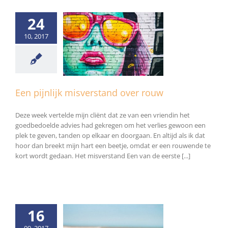
24
10, 2017
nlijk misverstand
over rouw
Algemeen
Een pijnlijk misverstand over rouw
Deze week vertelde mijn cliënt dat ze van een vriendin het
goedbedoelde advies had gekregen om het verlies gewoon een
plek te geven, tanden op elkaar en doorgaan. En altijd als ik dat
hoor dan breekt mijn hart een beetje, omdat er een rouwende te
kort wordt gedaan. Het misverstand Een van de eerste [...]
16
09, 2017