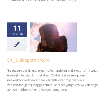
11
10, 2016
j, dappere vrouw
Algemeen
En jij, dappere vrouw
‘Ze zeggen dat hij niet meer te behandelen is. En wat nu? Ik weet
eigenlijk niet wat ik moet doen.’ Dat is wat ze zei op een
netwerkborrel toen ik haar vertelde over mijn werk als
verlieskundige bij Maggy’s smile. Ze is een jonge vrouw van begin
30. ‘We hebben 2 kleine meisjes’ voegt ze [...]