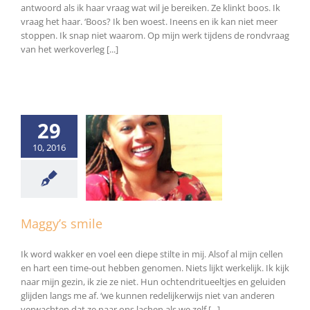
antwoord als ik haar vraag wat wil je bereiken. Ze klinkt boos. Ik
vraag het haar. ‘Boos? Ik ben woest. Ineens en ik kan niet meer
stoppen. Ik snap niet waarom. Op mijn werk tijdens de rondvraag
van het werkoverleg [...]
29
10, 2016
ggy’s smile
Algemeen
Maggy’s smile
Ik word wakker en voel een diepe stilte in mij. Alsof al mijn cellen
en hart een time-out hebben genomen. Niets lijkt werkelijk. Ik kijk
naar mijn gezin, ik zie ze niet. Hun ochtendritueeltjes en geluiden
glijden langs me af. ‘we kunnen redelijkerwijs niet van anderen
verwachten dat ze naar ons lachen als we zelf [...]