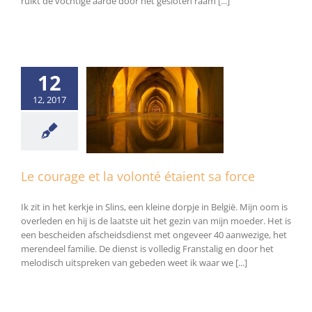
ruikt de vochtige aarde door het gesloten raam [...]
12
12, 2017
age et la volonté
ient sa force
Algemeen
Le courage et la volonté étaient sa force
Ik zit in het kerkje in Slins, een kleine dorpje in België. Mijn oom is
overleden en hij is de laatste uit het gezin van mijn moeder. Het is
een bescheiden afscheidsdienst met ongeveer 40 aanwezige, het
merendeel familie. De dienst is volledig Franstalig en door het
melodisch uitspreken van gebeden weet ik waar we [...]